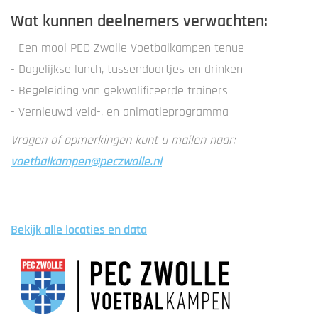
Wat kunnen deelnemers verwachten:
- Een mooi PEC Zwolle Voetbalkampen tenue
- Dagelijkse lunch, tussendoortjes en drinken
- Begeleiding van gekwalificeerde trainers
- Vernieuwd veld-, en animatieprogramma
Vragen of opmerkingen kunt u mailen naar:
voetbalkampen@peczwolle.nl
Bekijk alle locaties en data