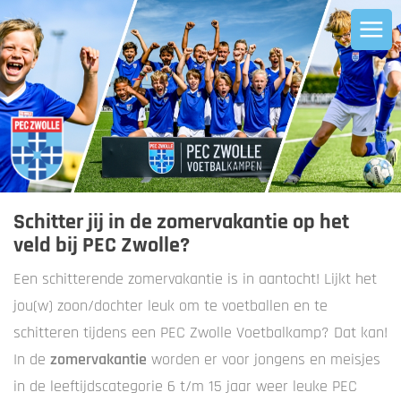
Schitter jij in de zomervakantie op het
veld bij PEC Zwolle?
Een schitterende zomervakantie is in aantocht! Lijkt het
jou(w) zoon/dochter leuk om te voetballen en te
schitteren tijdens een PEC Zwolle Voetbalkamp? Dat kan!
In de
zomervakantie
worden er voor jongens en meisjes
in de leeftijdscategorie 6 t/m 15 jaar weer leuke PEC